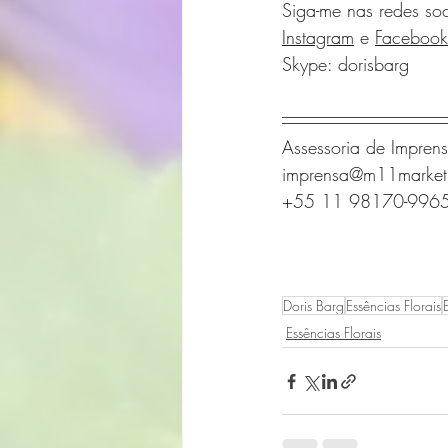
Siga-me nas redes soc
Instagram
 e 
Facebook
Skype: dorisbarg
Assessoria de Impre
imprensa@m11market
+55 11 98170-996
Doris Barg
Essências Florais
Essências Florais