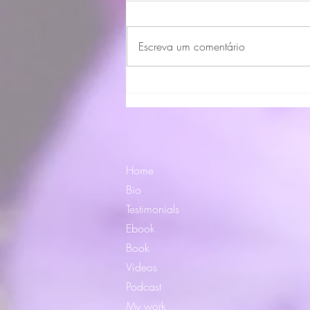
Terapeuta floral
Escreva um comentário
Home
Bio
Testimonials
Ebook
Book
Videos
Podcast
My work