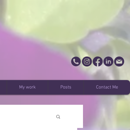
My work
Posts
Contact Me