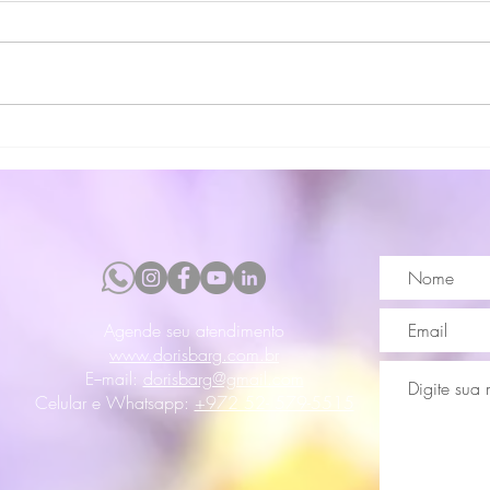
O que são essenciais florais?
Essên
perce
Agende seu atendimento
www.dorisbarg.com.br
E−mail:
dorisbarg@gmail.com
Celular e Whatsapp:
+972 52- 579-5515