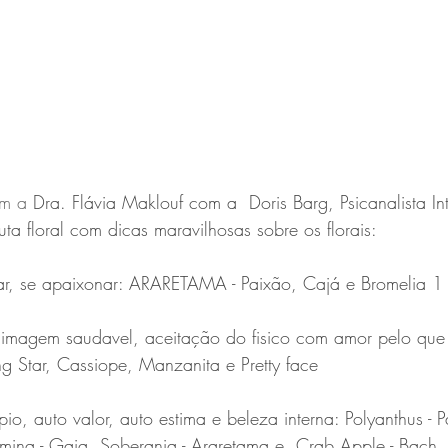
om a
 Dra. Flávia Maklouf com a  Doris Barg, Psicanalista Int
a floral com dicas maravilhosas sobre os florais:  
ar, se apaixonar: ARARETAMA - Paixão, Cajá e Bromelia 1 
to imagem saudavel, aceitação do fisico com amor pelo que
ng Star, Cassiope, Manzanita e Pretty face  
io, auto valor, auto estima e beleza interna: Polyanthus - Pa
Femina - Gaia, Soberania - Araretama e  Crab Apple - Bach.