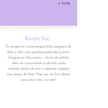
Renata Kac
Eu sempre fui contra terapia tinha preguiça de
falar e lidar com questões profundas q tinha.
Cheguei em Dóris assim ...ela foi do jeitinho
dela me contornando e abrindo cada
caixinha dentro de mim e sabendo respeitar
meu tempo de falar. Hoje sou um livro aberto
para ela e não vivo sem!