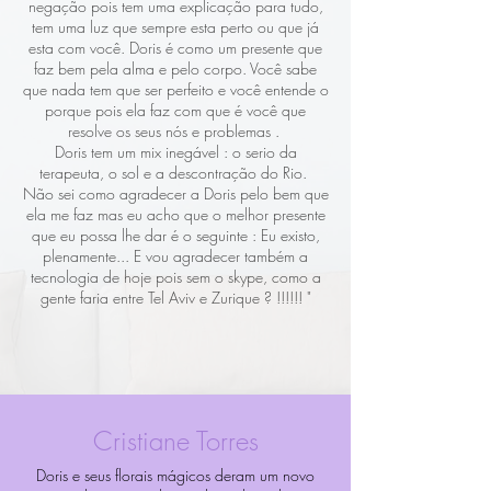
negação pois tem uma explicação para tudo,
tem uma luz que sempre esta perto ou que já
esta com você. Doris é como um presente que
faz bem pela alma e pelo corpo. Você sabe
que nada tem que ser perfeito e você entende o
porque pois ela faz com que é você que
resolve os seus nós e problemas .
Doris tem um mix inegável : o serio da
terapeuta, o sol e a descontração do Rio.
Não sei como agradecer a Doris pelo bem que
ela me faz mas eu acho que o melhor presente
que eu possa lhe dar é o seguinte : Eu existo,
plenamente... E vou agradecer também a
tecnologia de hoje pois sem o skype, como a
gente faria entre Tel Aviv e Zurique ? !!!!!! "
Cristiane Torres
Doris e seus florais mágicos deram um novo