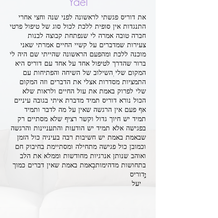
Yael
את דוריס פגשתי לראשונה לפני שנה וחצי אחרי
התנגדות אין סופית ללכת לכול סוג של טיפול פרטי
חברה טובה אמרה לי שנפתחת קבוצה לבנות
צעירות שמדברים על קשיי החיים אמרתי שאני
מוכנה ללכת ומהפעם הראשונה שהייתי שם היה לי
ברור שהדרך לטיפול אחד על אחד עם דוריס היא
המקום שלי. השילוב של השיחה והפתיחות עם
התמציות מסדרות אצלי את הדברים וזה המקום
שלי לפרוק באמת את עול החיים ולראות שלא
הכול נורא דוריס תמיד מדברת איתי בגובה עיניים
אף פעם אין הרגשה שאין על מה לדבר ותמיד
תמיד יש חיוך גדול וקשר רציף שלא מסתיים רק
בפגישה אלא תמיד יש הודעות והתעניינות והרגשה
שבאמת באמת יש חשיבות רבה בעיניה כול הזמן
וכמובן כול פגישה מתחילה ומסתיימת בחיבוק חם
ואוהב שנותן אנרגיות מחודשות וממלא את הלב
בתחושות מדהימות...באמת באמת שאין דברים כמוך
דוריס!:)
יעל