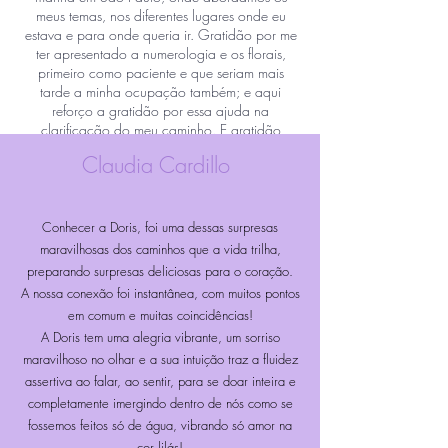
meus temas, nos diferentes lugares onde eu
estava e para onde queria ir. Gratidão por me
ter apresentado a numerologia e os florais,
primeiro como paciente e que seriam mais
tarde a minha ocupação também; e aqui
reforço a gratidão por essa ajuda na
clarificação do meu caminho. E gratidão
ainda por acreditar que temos um caminho a
Claudia Cardillo
percorrer juntos ao serviço da felicidade
daqueles que aceitarem a ajuda das nossas
mesas redondas.
Lembro-me que quando me ensinou
Conhecer a Doris, foi uma dessas surpresas
numerologia, me explicou que o número de
maravilhosas dos caminhos que a vida trilha,
farol também é chamado de número de
preparando surpresas deliciosas para o coração.
poder. E poder porque nos indica um objetivo
A nossa conexão foi instantânea, com muitos pontos
que permite que a vida ganhe sentido caso
em comum e muitas coincidências!
sigamos esse caminho iluminado pelo farol. E
A Doris tem uma alegria vibrante, um sorriso
a minha está cheia de sentido. E hoje sou
grato também porque o seu farol 7 é também
maravilhoso no olhar e a sua intuição traz a fluidez
o meu.
assertiva ao falar, ao sentir, para se doar inteira e
Mando-lhe beijinhos com gratidão.
completamente imergindo dentro de nós como se
fossemos feitos só de água, vibrando só amor na
cor lilás!