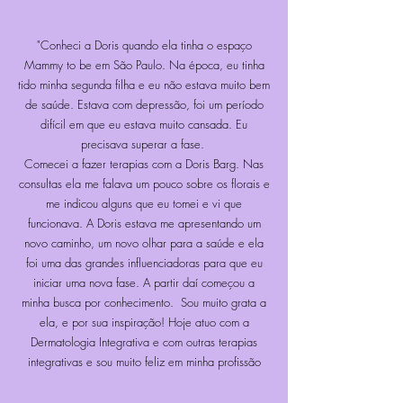
"Conheci a Doris quando ela tinha o espaço
Mammy to be em São Paulo. Na época, eu tinha
tido minha segunda filha e eu não estava muito bem
de saúde. Estava com depressão, foi um período
difícil em que eu estava muito cansada. Eu
precisava superar a fase.
Comecei a fazer terapias com a Doris Barg. Nas
consultas ela me falava um pouco sobre os florais e
me indicou alguns que eu tomei e vi que
funcionava. A Doris estava me apresentando um
novo caminho, um novo olhar para a saúde e ela
foi uma das grandes influenciadoras para que eu
iniciar uma nova fase. A partir daí começou a
minha busca por conhecimento. Sou muito grata a
ela, e por sua inspiração! Hoje atuo com a
Dermatologia Integrativa e com outras terapias
integrativas e sou muito feliz em minha profissão