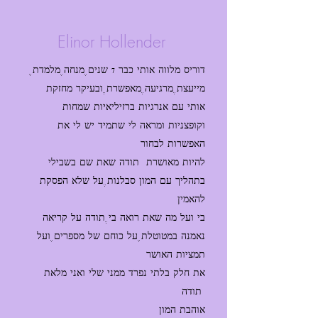
Elinor Hollender
דוריס מלווה אותי כבר 7 שנים, מנחה, מלמדת,
מייעצת, מרגיעה, מאפשרת, ובעיקר מחזקת
אותי עם אנרגיות ברזיליאיות שמחות
וקופצניות ומראה לי שתמיד יש לי את
האפשרות לבחור
להיות מאושרת תודה שאת שם בשבילי
בתהליך עם המון סבלנות, על שלא הפסקת
להאמין
בי ועל מה שאת רואה בי, תודה על קריאה
נאמנה במטוטלת, על כוחם של מספרים, ועל
תמציות האושר
את חלק בלתי נפרד ממני שלי ואני מלאת
תודה ️
אוהבת המון