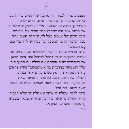
Z
לפעמים צריך לעבור דרך ארוכה של קשיים כדי להגיע
לאחת שתעזור לך להתמודד איתם דוריס יקרה
עברתי כ"כ הרבה עד שהגעתי אלייך ועכשיו,במבט לאחור
אני מבינה שזה היה שווהיש המון סוגים של טיפולים
והמון סוגים של אנשים אבל לדעתי חלק חשוב וגדול
מכל הסיפור זה מי המטפל ועד כמה יש לו חיבור טוב
איתך מרגישים את זה ישר ובקלות.לא משנה כמה אני
עוברת במשך הזמן בין טיפול לטיפול ועם איזה מטען
אני באה,ברגע שאת פותחת את הדלת עם החיוך הזה
שלך והשמחה שנידבקת בך אוטומטי,הכל ניהיה פתאום
השילוב של הטיפות עם השמחה והאמונה שאת
מכניסה..ההיזדהות והכוח שאת מעניקה זה שילוב מנצח
מודה לקב"ה ששלח לי אותך ומאחלת לך שלא תפסיקי
לחייך ולהיות מי שאת-מדהימה ומיוחדת!מלאה בשמחת
עדי