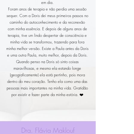
em dia.
Foram anos de terapia e não perdia uma sessão
sequer. Com a Doris dei meus primeiros passos no
caminho do autoconhecimento e da reconexão
com minha essência. E depois de alguns anos de
terapia, tive um lindo despertar de consciência e
minha vida se transformou, trazendo para fora
minha melhor versão. Existe a Paula antes da Doris
e uma outra Paula, muito melhor, depois da Doris.
Quando penso na Doris só sinto coisas
maravilhosas, e mesmo ela estando longe
(geograficamente) ela está pertinho, pois mora
dentro do meu coração. Tenho ela como uma das
pessoas mais importantes na minha vida. Gratidão
por existir e fazer parte da minha estória. ❤️
Dra. Flávia Maklouf