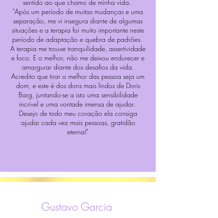
sentido ao que chamo de minha vida.
"Após um período de muitas mudanças e uma
separação, me vi insegura diante de algumas
situações e a terapia foi muito importante neste
período de adaptação e quebra de padrões.
A terapia me trouxe tranquilidade, assertividade
e foco. E o melhor, não me deixou endurecer e
amargurar diante dos desafios da vida.
Acredito que tirar o melhor das pessoa seja um
dom, e este é dos dons mais lindos de Doris
Barg, juntando-se a isto uma sensibilidade
incrível e uma vontade imensa de ajudar.
Desejo de todo meu coração ela consiga
ajudar cada vez mais pessoas, gratidão
eterna!"
Gustavo Garcia