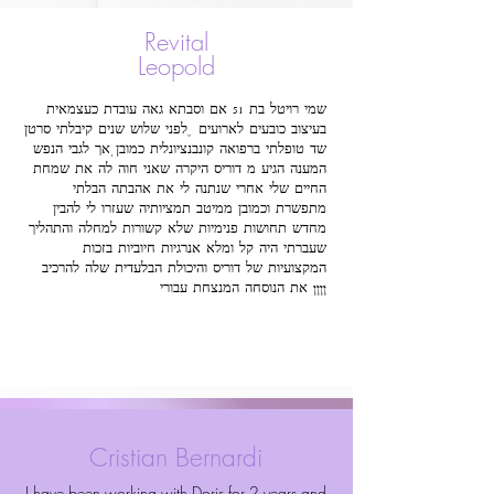
Revital
Leopold
שמי רויטל בת 51 אם וסבתא גאה עובדת כעצמאית
בעיצוב כובעים לארועים , לפני שלוש שנים קיבלתי סרטן
שד טופלתי ברפואה קונבנציונלית כמובן. אך לגבי הנפש
המענה הגיע מ דוריס היקרה שאני חוה לה את שמחת
החיים שלי אחרי שנתנה לי את אהבתה הבלתי
מתפשרת וכמובן ממיטב תמציותיה שעזרו לי להבין
מחדש תחושות פנימיות שלא קשורות למחלה והתהליך
שעברתי היה קל ומלא אנרגיות חיוביות בזכות
המקצועיות של דוריס והיכולת הבלעדית שלה להרכיב
את הנוסחה המנצחת עבורי !!!!
Cristian Bernardi
I have been working with Doris for 2 years and