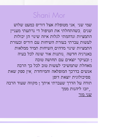
Shani Mor
שמי שני , אני מטופלת אצל דוריס כמעט שלוש
שנים . כשהתחלתי את הטיפול די נרתעתי מעניין
התמציות ונדהמתי לגלות איזה שינוי הן יכולות
לעשות. עברתי בעזרת השיחות עם דוריס ובעזרת
התמציות שינוי מדהים. השיחות תמיד ממלאות
באנרגיה חדשה , נותנות אור שונה לכל בעיה
ובעיקר יוצאים עם תחושה טובה !
מאחלת שתמשיכי לעשות טוב לכל כך הרבה
אנשים בדרכך המופלאה והמיוחדת , אין ספק שאת
פסיכולוגית יוצאת דופן .
תודה על הדרך שעברתי איתך ! מקווה שעוד הרבה
יזכו ליהנות ממך :)
שני מור