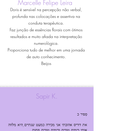
Marcelle Felipe Leira
Doris é sensível na percepção não verbal,
profunda nas colocações e assertiva na
conduta terapêutica.
Faz junção de essências florais com ótimos
resultados e muito afiada na interpretação
numerológica.
Proporciona tudo de melhor em uma jornada
de auto conhecimento.
Beijos
Sapir K.
את דוריס אהובתי אני מכירה כמעט שנתיים, היא מלווה