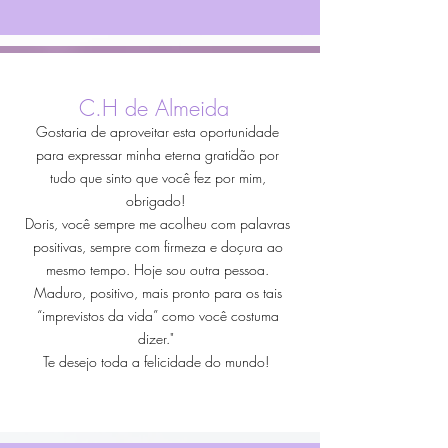
C.H de Almeida
Gostaria de aproveitar esta oportunidade
para expressar minha eterna gratidão por
tudo que sinto que você fez por mim,
obrigado!
Doris, você sempre me acolheu com palavras
positivas, sempre com firmeza e doçura ao
mesmo tempo. Hoje sou outra pessoa.
Maduro, positivo, mais pronto para os tais
“imprevistos da vida” como você costuma
dizer."
Te desejo toda a felicidade do mundo!