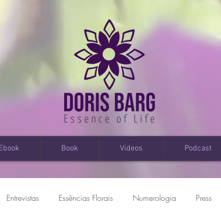
Ebook
Book
Videos
Podcast
Entrevistas
Essências Florais
Numerologia
Press