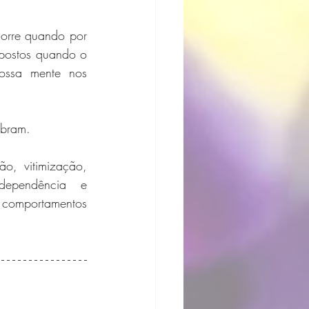
orre quando por 
postos quando o 
ossa mente nos 
ibram.
, vitimização, 
dependência e 
comportamentos 