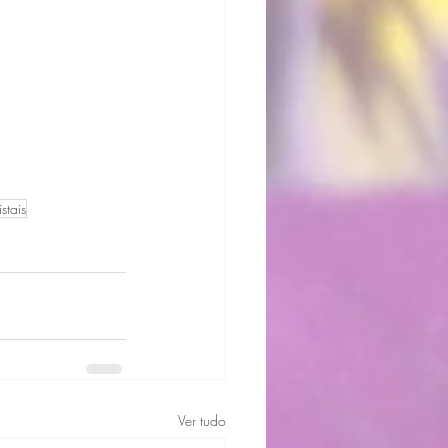
stais
Ver tudo