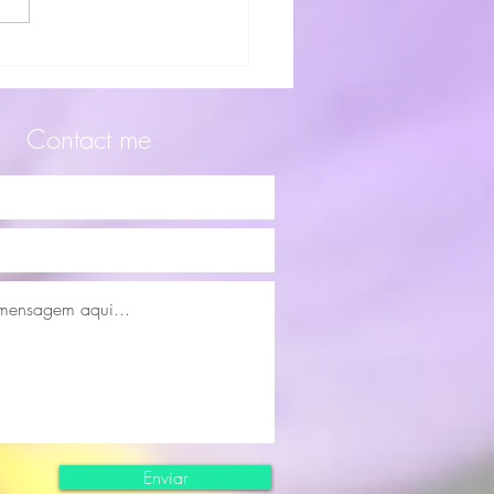
 são essenciais florais?
Contact me
Enviar