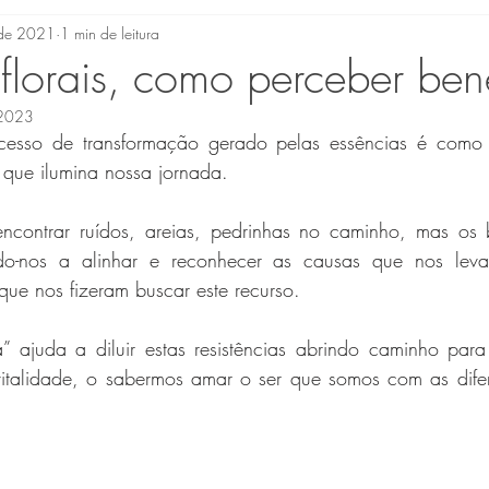
. de 2021
1 min de leitura
 florais, como perceber ben
 2023
esso de transformação gerado pelas essências é como s
 que ilumina nossa jornada.
contrar ruídos, areias, pedrinhas no caminho, mas os b
o-nos a alinhar e reconhecer as causas que nos levar
ue nos fizeram buscar este recurso.
a” ajuda a diluir estas resistências abrindo caminho para
 vitalidade, o sabermos amar o ser que somos com as dife