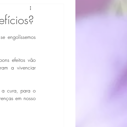
efícios?
e engolíssemos 
ons efeitos vão 
am a vivenciar 
 a cura, para o 
renças em nosso 