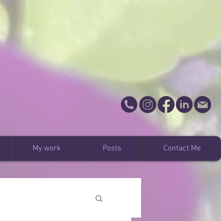
My work
Posts
Contact Me