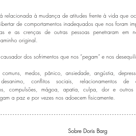
tá relacionada à mudança de atitudes frente à vida que oc
libertar de comportamentos inadequados que nos foram im
ias e as crenças de outras pessoas penetraram em n
aminho original.
r causador dos sofrimentos que nos “pegam” e nos desequil
 comuns, medos, pânico, ansiedade, angústia, depressão
 desanimo, conflitos sociais, relacionamentos de 
os, compulsões, mágoa, apatia, culpa, dor e outros 
sugam a paz e por vezes nos adoecem fisicamente.
Sobre Doris Barg