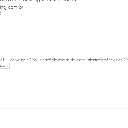
ing.com.br
5
M11 Marketing e Comunicação
Essências da Mata Atlântica
Essências de Cri
 Amiga