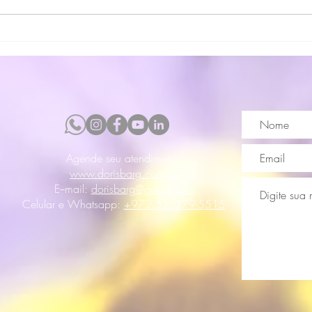
O que
Agende seu atendimento
www.dorisbarg.com.br
E−mail:
dorisbarg@gmail.com
Celular e Whatsapp:
+972 52- 579-5515