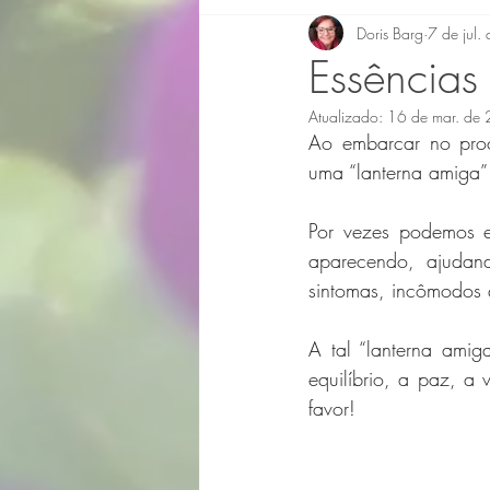
Doris Barg
7 de jul
Essências
Atualizado:
16 de mar. de
Ao embarcar no proc
uma “lanterna amiga”
Por vezes podemos en
aparecendo, ajudand
sintomas, incômodos q
A tal “lanterna amig
equilíbrio, a paz, a
favor!