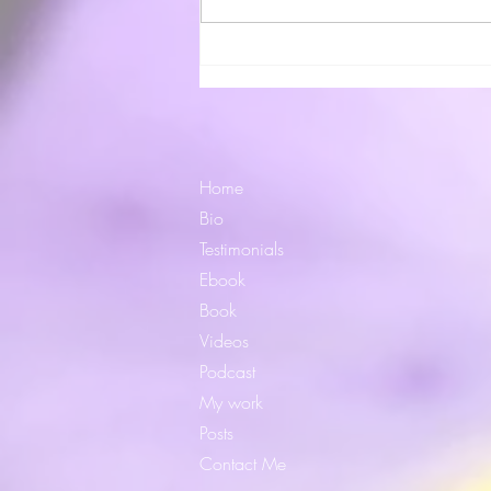
Live Espelho, Espelho meu, o
que eu vejo ainda Sou Eu?
Quem Sou Eu???!!!
Home
Bio
Testimonials
Ebook
Book
Videos
Podcast
My work
Posts
Contact Me